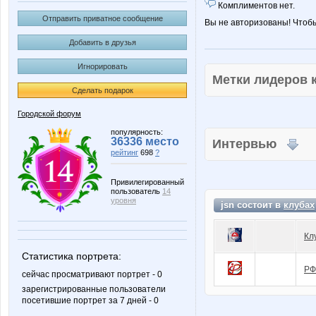
Комплиментов нет.
Отправить приватное сообщение
Вы не авторизованы! Чтоб
Добавить в друзья
Игнорировать
Метки лидеров
Сделать подарок
Городской форум
популярность:
36336 место
Интервью
рейтинг
698
?
Привилегированный
пользователь
14
уровня
jsn состоит в
клубах
Кл
Статистика портрета:
РФ
сейчас просматривают портрет - 0
зарегистрированные пользователи
посетившие портрет за 7 дней - 0